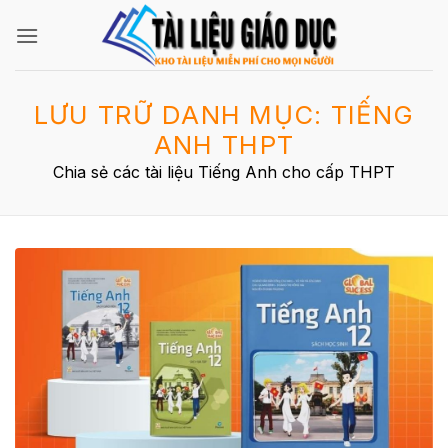
Bỏ
qua
nội
dung
LƯU TRỮ DANH MỤC:
TIẾNG
ANH THPT
Chia sẻ các tài liệu Tiếng Anh cho cấp THPT