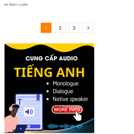
82 BÌNH LUẬN
1
2
3