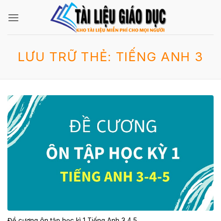
Bỏ
qua
nội
dung
LƯU TRỮ THẺ:
TIẾNG ANH 3
Đề cương ôn tập học kì 1 Tiếng Anh 3 4 5