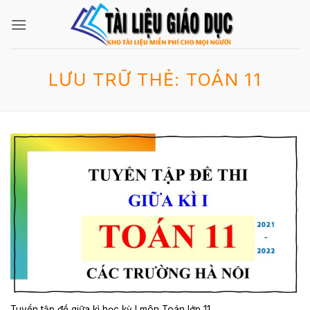
Bỏ
qua
nội
dung
LƯU TRỮ THẺ:
TOÁN 11
Tuyển tập đề giữa kì học kỳ I môn Toán lớp 11