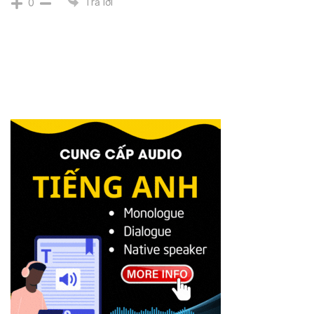
Trả lời
0