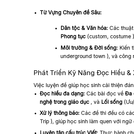
Từ Vựng Chuyên đề Sâu:
Dân tộc & Văn hóa:
Các thuật
Phong tục
(custom, costume )
Môi trường & Đời sống:
Kiến t
underground town ), và công ng
Phát Triển Kỹ Năng Đọc Hiểu &
Việc luyện đề giúp học sinh cải thiện đá
Đọc hiểu đa dạng:
Các bài đọc về
Đa 
nghệ trong giáo dục
, và
Lối sống
(Ưu/
Xử lý thông báo:
Các đề thi đều có các
Trip ), giúp học sinh làm quen với ngữ
Luyện tập cấu trúc Viết:
Thực hành chuy