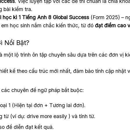
uccess
. Việc luyện tập với các đề thi chuẩn là chìa khó
 bài kiểm tra.
i học kì 1 Tiếng Anh 8 Global Success
(Form 2025) – n
ác em học sinh nắm chắc kiến thức, từ đó
đạt điểm cao 
ì Nổi Bật?
à một lộ trình ôn tập chuyên sâu dựa trên các đơn vị k
iết kế theo cấu trúc mới nhất, đảm bảo tính cập nhật v
 các chuyên đề ngữ pháp bắt buộc:
oại 1 (Hiện tại đơn + Tương lai đơn).
từ (ví dụ: drive more easily ) và tính từ.
so để diễn đạt kết quả.