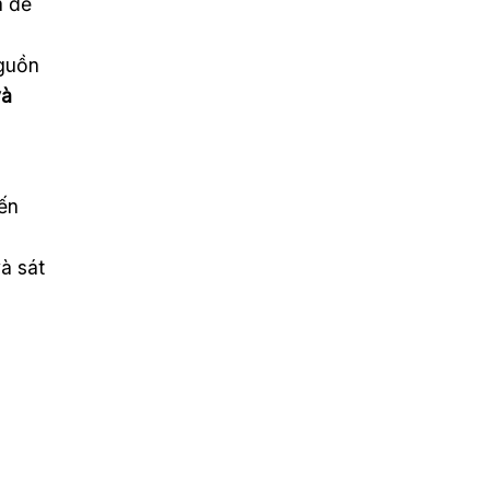
a để
guồn
và
iến
à sát