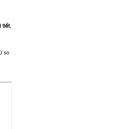
 tiết
,
ừ so