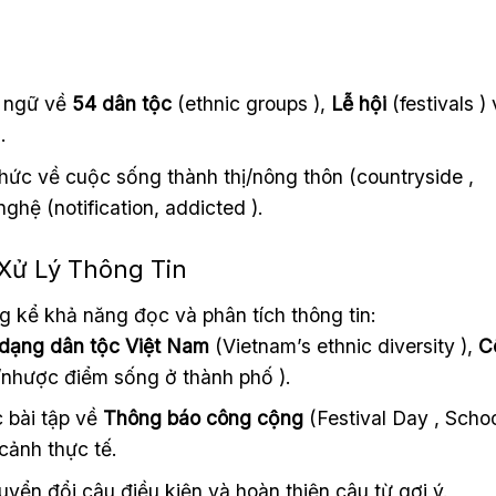
 ngữ về
54 dân tộc
(ethnic groups ),
Lễ hội
(festivals )
.
hức về cuộc sống thành thị/nông thôn (countryside ,
hệ (notification, addicted ).
 Xử Lý Thông Tin
ng kể khả năng đọc và phân tích thông tin:
dạng dân tộc Việt Nam
(Vietnam’s ethnic diversity ),
C
nhược điểm sống ở thành phố ).
 bài tập về
Thông báo công cộng
(Festival Day , Scho
 cảnh thực tế.
ển đổi câu điều kiện và hoàn thiện câu từ gợi ý.