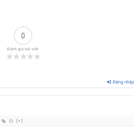
0
Đánh giá bài viết
Đăng nhậ
{}
[+]