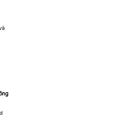
 và
ông
ol