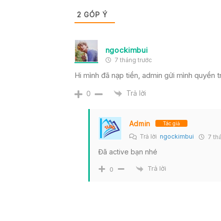
2
GÓP Ý
ngockimbui
7 tháng trước
Hi mình đã nạp tiền, admin gửi mình quyền tr
Trả lời
0
Admin
Tác giả
Trả lời
ngockimbui
7 thá
Đã active bạn nhé
Trả lời
0