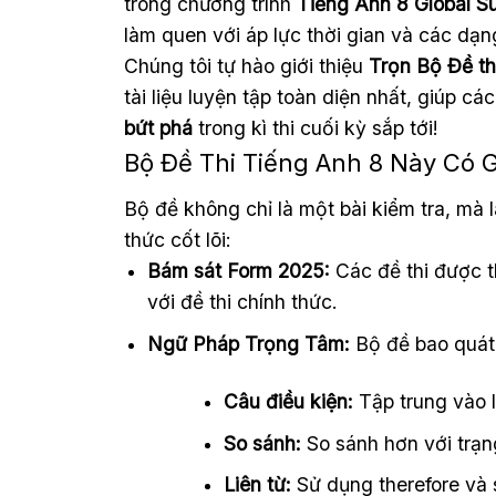
trong chương trình
Tiếng Anh 8 Global S
làm quen với áp lực thời gian và các dạng
Chúng tôi tự hào giới thiệu
Trọn Bộ Đề th
tài liệu luyện tập toàn diện nhất, giúp c
bứt phá
trong kì thi cuối kỳ sắp tới!
Bộ Đề Thi Tiếng Anh 8 Này Có G
Bộ đề không chỉ là một bài kiểm tra, mà l
thức cốt lõi:
Bám sát Form 2025:
Các đề thi được th
với đề thi chính thức.
Ngữ Pháp Trọng Tâm:
Bộ đề bao quát
Câu điều kiện:
Tập trung vào l
So sánh:
So sánh hơn với trạng 
Liên từ:
Sử dụng therefore và 